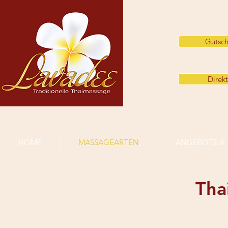
Gutsch
Direk
HOME
MASSAGEARTEN
ANGEBOTE & 
Tha