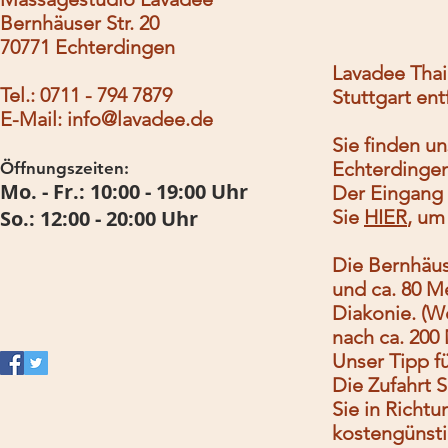
Bernhäuser Str. 20
70771 Echterdingen
Lavadee Thai
Tel.: 0711 - 794 7879
Stuttgart ent
E-Mail:
info@lavadee.de
Sie finden un
Echterdingen
Öffnungszeiten:
Mo. - Fr.: 10:00 - 19:00 Uhr
Der Eingang b
So.: 12:00 - 20:00 Uhr
Sie
HIER
, um
Die Bernhäus
und ca. 80 M
Diakonie. (W
nach ca. 200
Unser Tipp fü
Die Zufahrt 
Sie in Richtu
kostengünstig