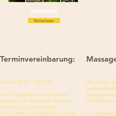
Methoden
Weiterlesen
Terminvereinbarung:
Massagen
Telefon 0711 - 794 7879
Wir bieten I
unterscheide
Um Wartezeiten zu verhindern
Massagen erg
möchten wir Sie bitten Termine
Vorlieben k
frühzeitig zu vereinbaren.
Wir bieten ausschließlich seriöse
Für detailie