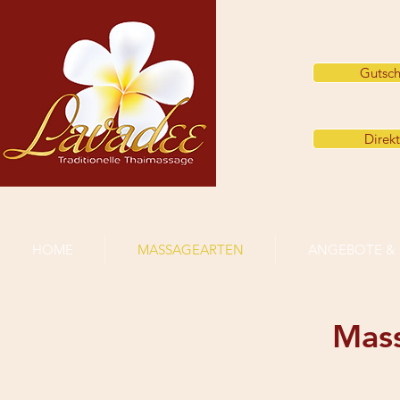
Gutsch
Direk
HOME
MASSAGEARTEN
ANGEBOTE & 
Mas